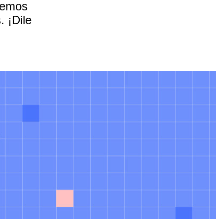
raemos
 ¡Dile