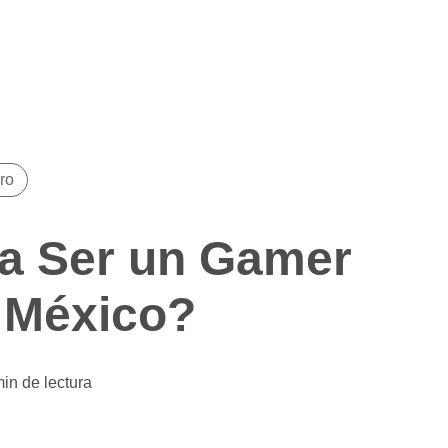
,
ro
a Ser un Gamer
n México?
in de lectura