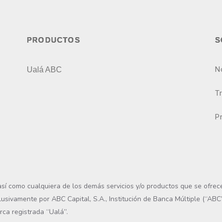
PRODUCTOS
S
N
Ualá ABC
T
P
 así como cualquiera de los demás servicios y/o productos que se ofrec
lusivamente por ABC Capital, S.A., Institución de Banca Múltiple (“ABC
rca registrada “Ualá”.