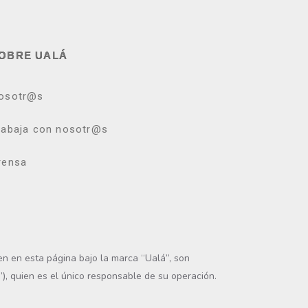
OBRE UALÁ
osotr@s
rabaja con nosotr@s
rensa
en en esta página bajo la marca “Ualá”, son
”), quien es el único responsable de su operación.