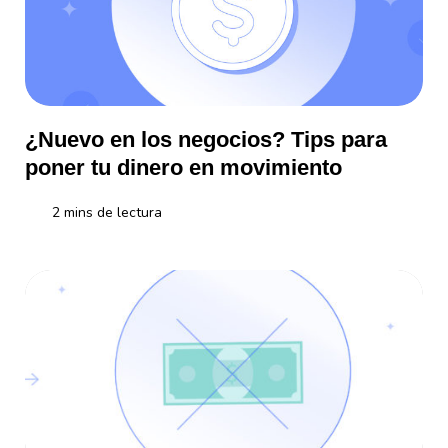
¿Nuevo en los negocios? Tips para
poner tu dinero en movimiento
2
mins de lectura
¡Es sin miedo al éxito! Aquí te contamos todo lo que necesitas sab