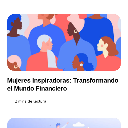
Mujeres Inspiradoras: Transformando
el Mundo Financiero
2
mins de lectura
Desafortunadamente el sector financiero ha tenido una notable ma