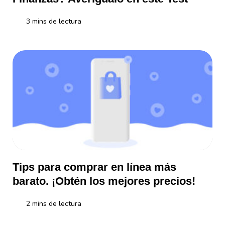
3
mins de lectura
Las Finanzas personales son un tema recurrente cuando hablamos d
Tips para comprar en línea más
barato. ¡Obtén los mejores precios!
2
mins de lectura
¡Conviértete en un cazador de ofertas! Aprende a comprar en línea