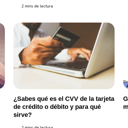
2
mins de lectura
entina, nos hacemos internacionales: ¡Hola México!
Conoce los diferentes tipos de tarjeta entendiendo la diferenci
Co
¿Sabes qué es el CVV de la tarjeta
G
de crédito o débito y para qué
m
sirve?
2
mins de lectura