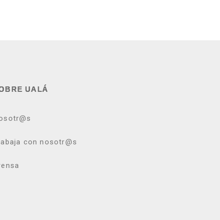
OBRE UALÁ
osotr@s
rabaja con nosotr@s
rensa