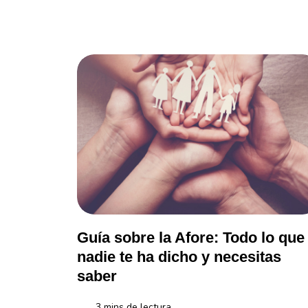
Al cumplir tres años del lanzamiento de Ualá en Arg
Guía sobre la Afore: Todo lo que
nadie te ha dicho y necesitas
saber
3
mins de lectura