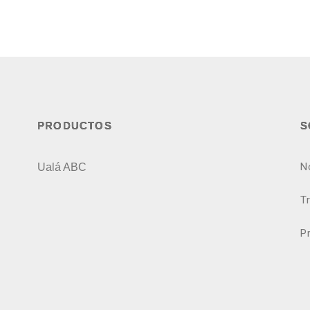
PRODUCTOS
S
N
Ualá ABC
T
P