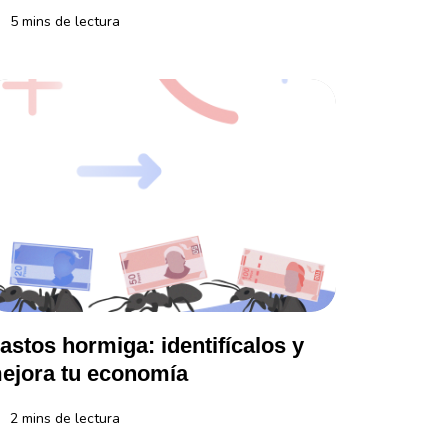
5
mins de lectura
a entre las tarjetas de débito, crédito y virtuales y usa la que más te 
menzar con un emprendimiento puede requerir una inversión inicial. Sin
astos hormiga: identifícalos y
ejora tu economía
2
mins de lectura