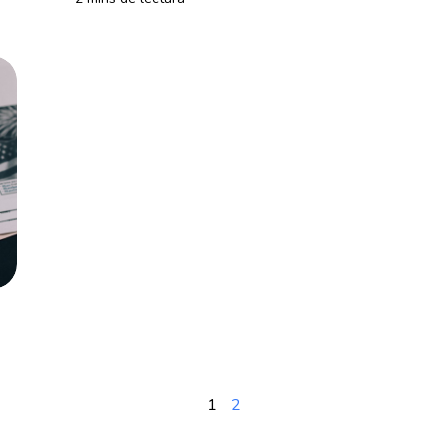
¿T
has escuchado sobre el tema, pero aquí encontrarás toda la informac
Te has preguntado alguna vez ¿cuál es el objetivo principal qu
gamos todos como consumidores.
1
2