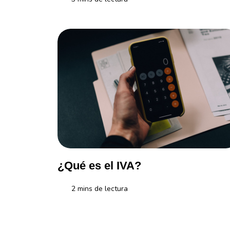
¿Qué es una afore o para qué sirve? Probablemente 
¿Qué es el IVA?
2
mins de lectura
Conoce algunos datos sobre este impuesto que pa